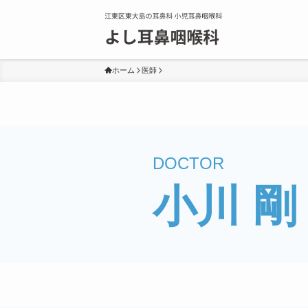
ホーム
医師
小川 剛