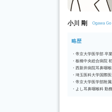
小川 剛
Ogawa Go
略歴
・帝京大学医学部 卒
・板橋中央総合病院 
・西新井病院耳鼻咽喉
・埼玉医科大学国際医
・帝京大学医学部附属
・よし耳鼻咽喉科 勤