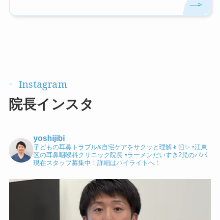
院長インスタ
yoshijibi
子どもの耳鼻トラブル&自宅ケアをサクッと理解👦🏻✨
▫️江東
区の耳鼻咽喉科クリニック院長
▫️ラーメンだいすき2児のパパ
現在スタッフ募集中！詳細はハイライトへ！