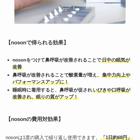
【nosonで得られる効果】
nosonをつけて鼻呼吸が改善されることで
日中の眠気が
改善
鼻呼吸が改善されることで酸素量が増え、
集中力向上や
パフォーマンスアップに！
睡眠時に着用すると、鼻呼吸が促され
いびきや口呼吸が
改善され、眠りの質がアップ！
【nosonの費用対効果】
nosonは1度の購入で繰り返し使用できます。
「1日約68円」