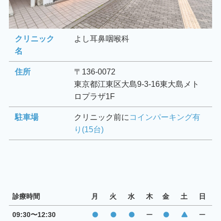
クリニック
よし耳鼻咽喉科
名
住所
〒136-0072
東京都江東区大島9-3-16東大島メト
ロプラザ1F
駐車場
クリニック前に
コインパーキング有
り(15台)
診療時間
月
火
水
木
金
土
日
09:30〜12:30
ー
ー