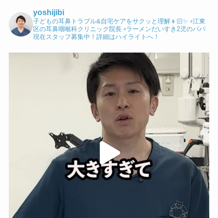
yoshijibi
子どもの耳鼻トラブル&自宅ケアをサクッと理解👦🏻✨
▫️江東
区の耳鼻咽喉科クリニック院長
▫️ラーメンだいすき2児のパパ
現在スタッフ募集中！詳細はハイライトへ！