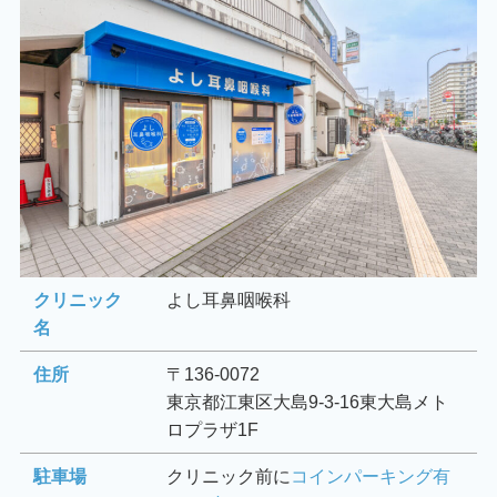
クリニック
よし耳鼻咽喉科
名
住所
〒136-0072
東京都江東区大島9-3-16東大島メト
ロプラザ1F
駐車場
クリニック前に
コインパーキング有