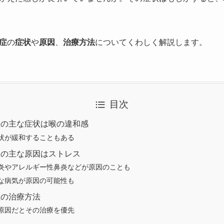
症
の
症状
や
原因
、
治療方法
についてくわしく解説します。
目次
症の主な症状は喉の違和感
状が緩和することもある
症の主な原因はストレス
炎やアレルギー性鼻炎などが原因のことも
な病気が原因の可能性も
症の治療方法
原因だとその治療を優先