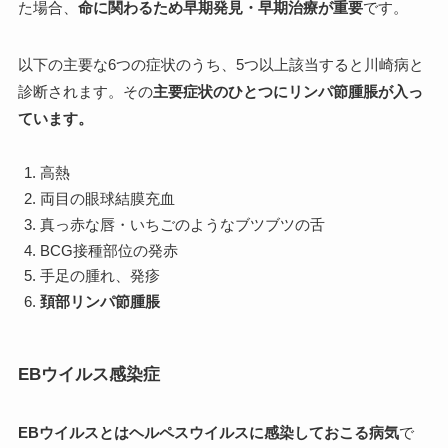
た場合、
命に関わるため早期発見・早期治療が重要
です。
以下の主要な6つの症状のうち、5つ以上該当すると川崎病と
診断されます。その
主要症状のひとつにリンパ節腫脹が入っ
ています。
高熱
両目の眼球結膜充血
真っ赤な唇・いちごのようなブツブツの舌
BCG接種部位の発赤
手足の腫れ、発疹
頚部リンパ節腫脹
EBウイルス感染症
EBウイルスとはヘルペスウイルスに感染しておこる病気
で