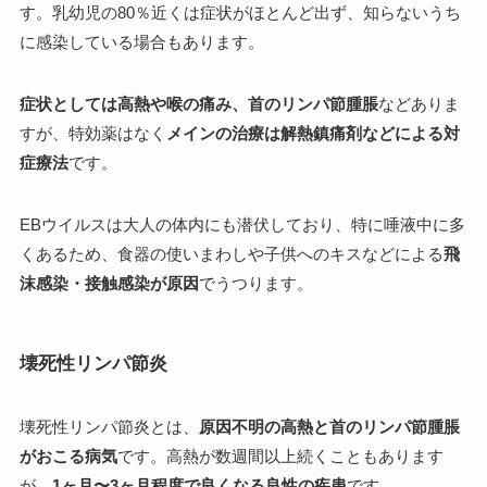
す。乳幼児の80％近くは症状がほとんど出ず、知らないうち
に感染している場合もあります。
症状としては高熱や喉の痛み、首のリンパ節腫脹
などありま
すが、特効薬はなく
メインの治療は解熱鎮痛剤などによる対
症療法
です。
EBウイルスは大人の体内にも潜伏しており、特に唾液中に多
くあるため、食器の使いまわしや子供へのキスなどによる
飛
沫感染・接触感染が原因
でうつります。
壊死性リンパ節炎
壊死性リンパ節炎とは、
原因不明の高熱と首のリンパ節腫脹
がおこる病気
です。高熱が数週間以上続くこともあります
が、
1ヶ月〜3ヶ月程度で良くなる良性の疾患
です。