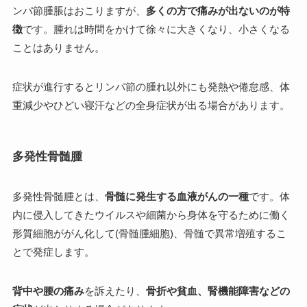
ンパ節腫脹はおこりますが、
多くの方で痛みが出ないのが特
徴
です。腫れは時間をかけて徐々に大きくなり、小さくなる
ことはありません。
症状が進行するとリンパ節の腫れ以外にも発熱や倦怠感、体
重減少やひどい寝汗などの全身症状が出る場合があります。
多発性骨髄腫
多発性骨髄腫とは、
骨髄に発生する血液がんの一種
です。体
内に侵入してきたウイルスや細菌から身体を守るために働く
形質細胞ががん化して(骨髄腫細胞)、骨髄で異常増殖するこ
とで発症します。
背中や腰の痛み
を訴えたり、
骨折や貧血、腎機能障害などの