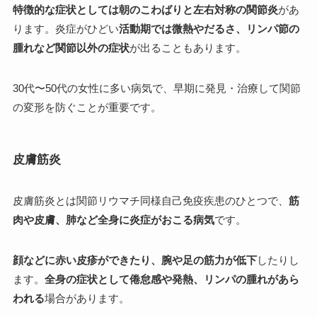
特徴的な症状としては朝のこわばりと左右対称の関節炎
があ
ります。炎症がひどい
活動期では微熱やだるさ、リンパ節の
腫れなど関節以外の症状
が出ることもあります。
30代〜50代の女性に多い病気で、早期に発見・治療して関節
の変形を防ぐことが重要です。
皮膚筋炎
皮膚筋炎とは関節リウマチ同様自己免疫疾患のひとつで、
筋
肉や皮膚、肺など全身に炎症がおこる病気
です。
顔などに赤い皮疹ができたり、腕や足の筋力が低下
したりし
ます。
全身の症状として倦怠感や発熱、リンパの腫れがあら
われる
場合があります。