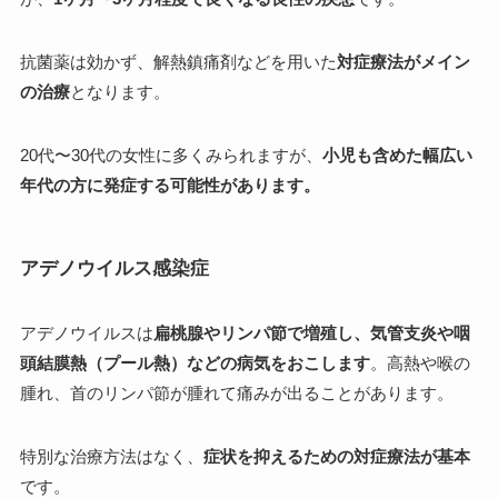
抗菌薬は効かず、解熱鎮痛剤などを用いた
対症療法がメイン
の治療
となります。
20代〜30代の女性に多くみられますが、
小児も含めた幅広い
年代の方に発症する可能性があります。
アデノウイルス感染症
アデノウイルスは
扁桃腺やリンパ節で増殖し、気管支炎や咽
頭結膜熱（プール熱）などの病気をおこします
。高熱や喉の
腫れ、首のリンパ節が腫れて痛みが出ることがあります。
特別な治療方法はなく、
症状を抑えるための対症療法が基本
です。