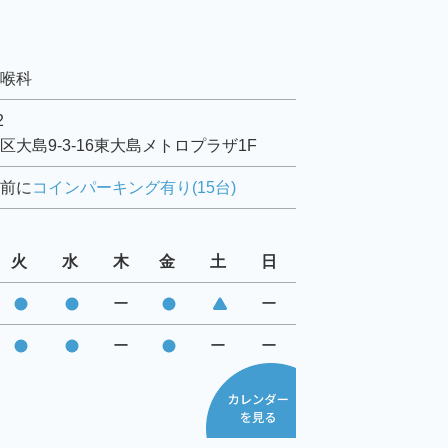
喉科
2
区大島9-3-16東大島メトロプラザ1F
前に
コインパーキング有り(15台)
火
水
木
金
土
日
ー
ー
ー
ー
ー