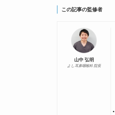
この記事の監修者
山中 弘明
よし耳鼻咽喉科 院長