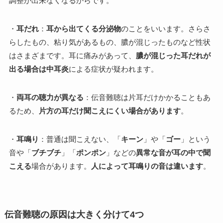
調整が出来なくなるからです。
・
耳だれ
：
耳から出てくる分泌物
のことをいいます。さらさ
らしたもの、粘り気があるもの、膿が混じったものなど性状
はさまざまです。耳に痛みがあって、
膿が混じった耳だれが
出る場合は中耳炎
による症状が疑われます。
・
両耳の聴力が異なる
：伝音難聴は片耳だけかかることもあ
るため、
片方の耳だけ聞こえにくい場合があります
。
・
耳鳴り
：普通は聞こえない、「
キーン
」や「
ゴー
」という
音や「
ブチブチ
」「
ポンポン
」などの
異常な音が耳の中で聞
こえる
場合があります。
人によって耳鳴りの音は違います
。
伝音難聴の原因は大きく分けて4つ