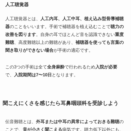
人工聴覚器
人工聴覚器とは、
人工内耳、人工中耳、植え込み型骨導補聴
器
のことをいいます。手術で補聴器を植え込むことで
聴力の
改善を図ります
。自身の耳でほとんど音を認識できない
重度
難聴
、高度難聴以上の難聴があり、
補聴器を使っても言葉の
聞き取りができない場合
が手術の適応です。
この3つの手術は全て
全身麻酔
で行われるため
入院が必要
で、
入院期間は7〜10日
となります。
聞こえにくさを感じたら耳鼻咽頭科を受診しよう
伝音難聴とは、
外耳または中耳の異常によっておきる難聴
の
ことで、
音が小さく聞こえる
病気です。聴力低下以外にも、