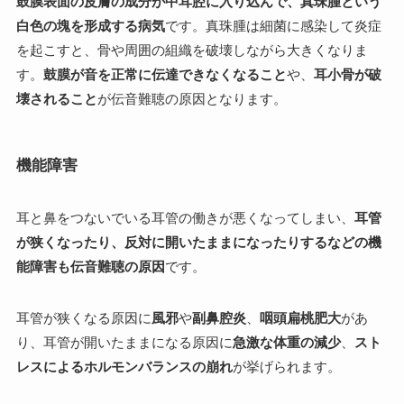
鼓膜表面の皮膚の成分が中耳腔に入り込んで、真珠腫という
白色の塊を形成する病気
です。真珠腫は細菌に感染して炎症
を起こすと、骨や周囲の組織を破壊しながら大きくなりま
す。
鼓膜が音を正常に伝達できなくなること
や、
耳小骨が破
壊されること
が伝音難聴の原因となります。
機能障害
耳と鼻をつないでいる耳管の働きが悪くなってしまい、
耳管
が狭くなったり、反対に開いたままになったりするなどの機
能障害も伝音難聴の原因
です。
耳管が狭くなる原因に
風邪
や
副鼻腔炎
、
咽頭扁桃肥大
があ
り、耳管が開いたままになる原因に
急激な体重の減少
、
スト
レスによるホルモンバランスの崩れ
が挙げられます。