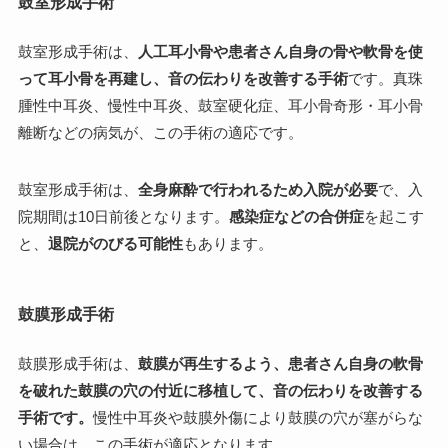
鼓室形成手術
鼓室形成手術は、
人工耳小骨や患者さん自身の骨や軟骨を使
って耳小骨を再建し、音の伝わりを改善する手術
です。真珠
腫性中耳炎、慢性中耳炎、鼓室硬化症、耳小骨奇形・耳小骨
離断などの病気が、この手術の適応です。
鼓室形成手術は、
全身麻酔で行われるため入院が必要
で、入
院期間は10日前後となります。
感染症などの合併症
を起こす
と、
退院がのびる可能性
もあります。
鼓膜形成手術
鼓膜形成手術は、
鼓膜が再生するよう、患者さん自身の軟骨
を破れた鼓膜の穴の付近に移植して、音の伝わりを改善する
手術です。
慢性中耳炎や鼓膜外傷により鼓膜の穴が塞がらな
い場合は、この手術が適応となります。