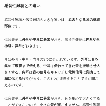
感音性難聴との違い
感音性難聴と伝音難聴の大きな違いは、
原因となる耳の構造
部位
です。
伝音難聴は
外耳や中耳に異常
がおき、感音性難聴は
内耳や耳
神経に異常
がおきます。
耳は外耳・中耳・内耳の3つに分かれています。
外耳
は
音を
集めて鼓膜まで伝える
、
中耳
は
伝わってきた音を振動させ大
きくする
、
内耳
は
音の信号をキャッチし電気信号に変換して
脳に伝える
役割があり、この3つが連携することで音が聞こ
えるのです。
伝音難聴は
外耳や中耳に異常
がおき、音を集めて大きくする
ことができないので、
小さな音が聞こえません
。感音性難聴