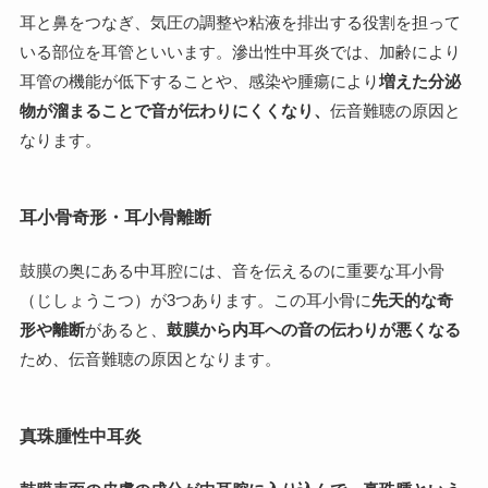
耳と鼻をつなぎ、気圧の調整や粘液を排出する役割を担って
いる部位を耳管といいます。滲出性中耳炎では、加齢により
耳管の機能が低下することや、感染や腫瘍により
増えた分泌
物が溜まることで音が伝わりにくくなり、
伝音難聴の原因と
なります。
耳小骨奇形・耳小骨離断
鼓膜の奥にある中耳腔には、音を伝えるのに重要な耳小骨
（じしょうこつ）が3つあります。この耳小骨に
先天的な奇
形や離断
があると、
鼓膜から内耳への音の伝わりが悪くなる
ため、伝音難聴の原因となります。
真珠腫性中耳炎