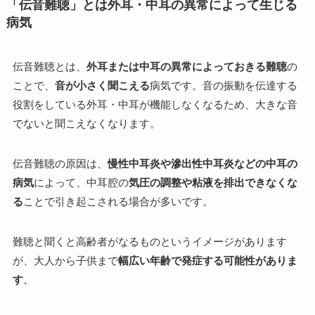
「伝音難聴」とは外耳・中耳の異常によって生じる
病気
伝音難聴とは、
外耳または中耳の異常によっておきる難聴
の
ことで、
音が小さく聞こえる
病気です。音の振動を伝達する
役割をしている外耳・中耳が機能しなくなるため、大きな音
でないと聞こえなくなります。
伝音難聴の原因は、
慢性中耳炎や滲出性中耳炎などの中耳の
病気
によって、中耳腔の
気圧の調整や粘液を排出できなくな
る
ことで引き起こされる場合が多いです。
難聴と聞くと高齢者がなるものというイメージがあります
が、大人から子供まで
幅広い年齢で発症する可能性がありま
す
。