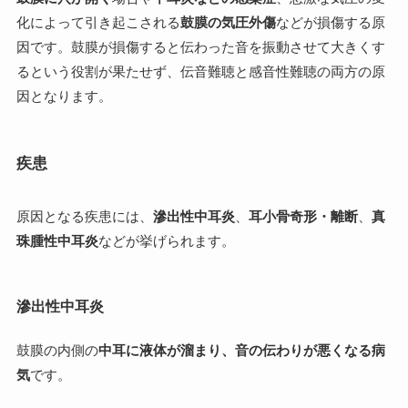
化によって引き起こされる
鼓膜の気圧外傷
などが損傷する原
因です。鼓膜が損傷すると伝わった音を振動させて大きくす
るという役割が果たせず、伝音難聴と感音性難聴の両方の原
因となります。
疾患
原因となる疾患には、
滲出性中耳炎
、
耳小骨奇形・離断
、
真
珠腫性中耳炎
などが挙げられます。
滲出性中耳炎
鼓膜の内側の
中耳に液体が溜まり、音の伝わりが悪くなる病
気
です。