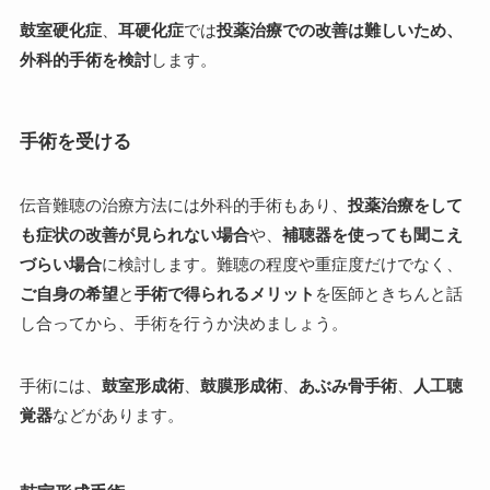
鼓室硬化症
、
耳硬化症
では
投薬治療での改善は難しいため、
外科的手術を検討
します。
手術を受ける
伝音難聴の治療方法には外科的手術もあり、
投薬治療をして
も症状の改善が見られない場合
や、
補聴器を使っても聞こえ
づらい場合
に検討します。難聴の程度や重症度だけでなく、
ご自身の希望
と
手術で得られるメリット
を医師ときちんと話
し合ってから、手術を行うか決めましょう。
手術には、
鼓室形成術
、
鼓膜形成術
、
あぶみ骨手術
、
人工聴
覚器
などがあります。