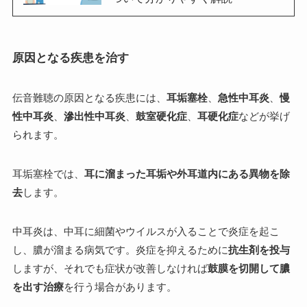
原因となる疾患を治す
伝音難聴の原因となる疾患には、
耳垢塞栓
、
急性中耳炎
、
慢
性中耳炎
、
滲出性中耳炎
、
鼓室硬化症
、
耳硬化症
などが挙げ
られます。
耳垢塞栓では、
耳に溜まった耳垢や外耳道内にある異物を除
去
します。
中耳炎は、中耳に細菌やウイルスが入ることで炎症を起こ
し、膿が溜まる病気です。炎症を抑えるために
抗生剤を投与
しますが、それでも症状が改善しなければ
鼓膜を切開して膿
を出す治療
を行う場合があります。