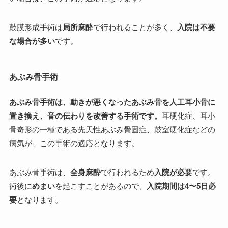
鼓膜形成手術は
局所麻酔
で行われることが多く、
入院は不要
な場合が多い
です。
あぶみ骨手術
あぶみ骨手術は、動きが悪くなったあぶみ骨を人工耳小骨に
置き換え、音の伝わりを改善する手術です。
耳硬化症、耳小
骨奇形の一種である先天性あぶみ骨固症、鼓室硬化症などの
病気が、この手術の適応となります。
あぶみ骨手術は、
全身麻酔
で行われるため
入院が必要
です。
術後に
めまい
を起こすことがあるので、
入院期間は4〜5日必
要
となります。