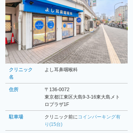
クリニック
よし耳鼻咽喉科
名
住所
〒136-0072
東京都江東区大島9-3-16東大島メト
ロプラザ1F
駐車場
クリニック前に
コインパーキング有
り(15台)