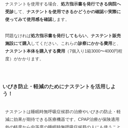
ナステントを使用する場合、
処方指示書を発行できる病院へ
受診
して、
ナステントを使用できるかどうかの確認
や
実際に
使ってみて使用感を確認
します。
問題なければ
処方指示書を発行してもらい、ナステント販売
施設にて購入
してください。これらの
診察にかかる費用
と、
ナステント本体を購入する費用
（7個入り1箱3000〜4000円程
度）がかかります。
いびき防止・軽減のためにナステントを活用しよ
う！
ナステントは睡眠時無呼吸症候群の治療やいびきの防止・軽
減に効果が期待できる医療機器です。CPAP治療が保険適用
外の軽度から中等度の睡眠時無呼吸症候群の人にも使うこと