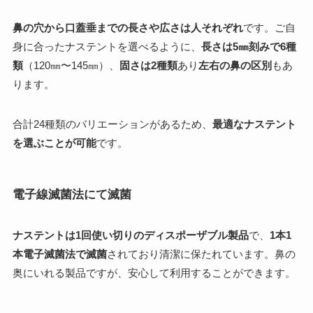
鼻の穴から口蓋垂までの長さや広さは人それぞれ
です。ご自
身に合ったナステントを選べるように、
長さは5㎜刻みで6種
類
（120㎜〜145㎜）、
固さは2種類
あり
左右の鼻の区別
もあ
ります。
合計24種類のバリエーションがあるため、
最適なナステント
を選ぶことが可能
です。
電子線滅菌法にて滅菌
ナステントは1回使い切りのディスポーザブル製品
で、
1本1
本電子滅菌法で滅菌
されており清潔に保たれています。鼻の
奥にいれる製品ですが、安心して利用することができます。