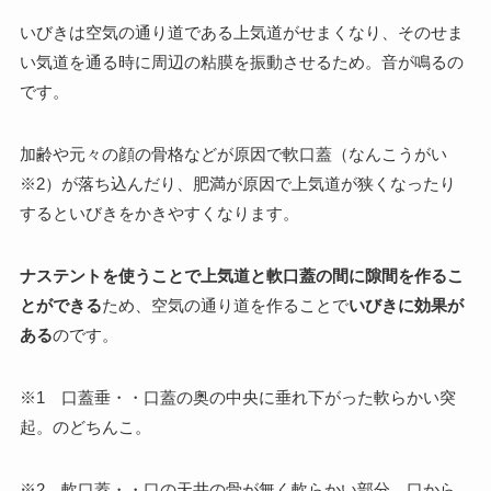
いびきは空気の通り道である上気道がせまくなり、そのせま
い気道を通る時に周辺の粘膜を振動させるため。音が鳴るの
です。
加齢や元々の顔の骨格などが原因で軟口蓋（なんこうがい
※2）が落ち込んだり、肥満が原因で上気道が狭くなったり
するといびきをかきやすくなります。
ナステントを使うことで上気道と軟口蓋の間に隙間を作るこ
とができる
ため、空気の通り道を作ることで
いびきに効果が
ある
のです。
※1 口蓋垂・・口蓋の奥の中央に垂れ下がった軟らかい突
起。のどちんこ。
※2 軟口蓋・・口の天井の骨が無く軟らかい部分。口から