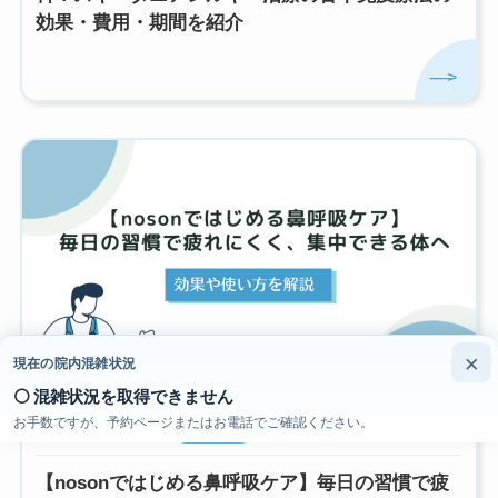
効果・費用・期間を紹介
×
現在の院内混雑状況
⚪ 混雑状況を取得できません
お手数ですが、予約ページまたはお電話でご確認ください。
2026年1月21日
鼻の病気
【nosonではじめる鼻呼吸ケア】毎日の習慣で疲