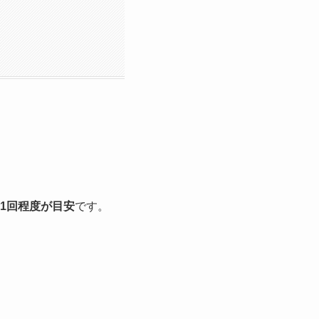
に1回程度が目安
です。
。